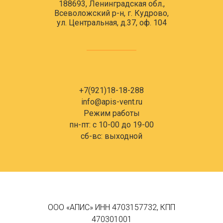
188693, Ленинградская обл.,
Всеволожский р-н, г. Кудрово,
ул. Центральная, д.37, оф. 104
+7(921)18-18-288
info@apis-vent.ru
Режим работы
пн-пт: c 10-00 до 19-00
сб-вс: выходной
ООО «АПИС» ИНН 4703157732, КПП
470301001